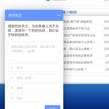
17
请您留言
图形商标到底“要不要”做版权登
[20
感谢您的关注，当前客服人员不在
9
赵刚同志出席商标局干部大会
[20
线，请填写一下您的信息，我们会
尽快和您联系。
14
2019中国知识产权保护高层论坛在
[20
10
江西申请商品条形码有什么作用？
[20
9
商标被侵权，我们该怎么维权？
[20
10
专利申请是获得专利的必要程序
[2
13
专利申请是获得专利的必要程序
[2
13
企业申请专利有什么好处？
[2
14