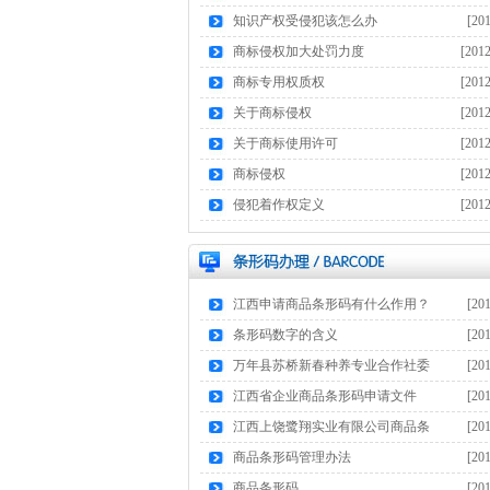
9
知识产权受侵犯该怎么办
[20
16
商标侵权加大处罚力度
[201
17
商标专用权质权
[201
16
关于商标侵权
[201
16
关于商标使用许可
[201
14
商标侵权
[201
15
侵犯着作权定义
[201
15
江西申请商品条形码有什么作用？
[20
9
条形码数字的含义
[20
15
万年县苏桥新春种养专业合作社委
[20
17
江西省企业商品条形码申请文件
[20
17
江西上饶鹭翔实业有限公司商品条
[20
17
商品条形码管理办法
[20
17
商品条形码
[20