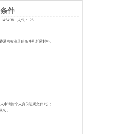
商标_江西商标注册_江西省商标注册-南昌华辰商
的条件
4:54:38 人气：126
香港商标注册的条件和所需材料。
然人申请附个人身份证明文件1份；
6厘米；