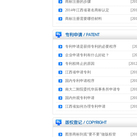
9
商标注册的步骤
[20
9
2014年江西省著名商标认定
[20
16
商标注册需要哪些材料
[20
8
专利申请是获得专利的必要程序
[2
13
企业申请专利有什么好处？
[2
14
专利权终止的原因
[201
16
江西省申请专利
[20
17
国内专利申请程序
[20
17
南大二附院委托华辰事务所申请专
[20
17
国内外观专利申请
[20
17
江西省如何办理专利申请
[20
17
图形商标到底“要不要”做版权登
[20